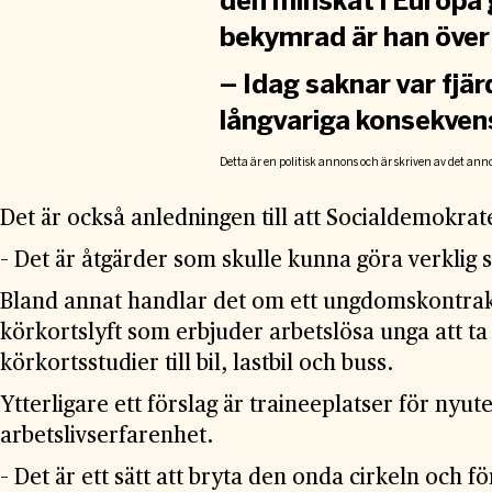
den minskat i Europa
bekymrad är han över
– Idag saknar var fjärd
långvariga konsekvens
Detta är en politisk annons och är skriven av det ann
Det är också anledningen till att Socialdemokrate
– Det är åtgärder som skulle kunna göra verklig s
Bland annat handlar det om ett ungdomskontrakt 
körkortslyft som erbjuder arbetslösa unga att ta
körkortsstudier till bil, lastbil och buss.
Ytterligare ett förslag är traineeplatser för nyut
arbetslivserfarenhet.
– Det är ett sätt att bryta den onda cirkeln och f