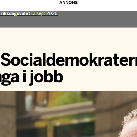
ANNONS
l
riksdagsvalet
13 sept 2026.
l Socialdemokrater
nga i jobb