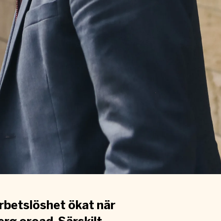
arbetslöshet ökat när