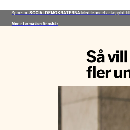
Sponsor:
SOCIALDEMOKRATERNA.
Meddelandet är kopplat til
Mer information finns här
Så vil
fler u