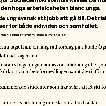
 gör Socialdemokraternas Mikael Dambe
 den höga arbetslösheten bland unga.
e ung svensk ett jobb att gå till. Det ris
er för både individen och samhället.
onserande partiet, inte av journalisterna på Omnis redaktion.
rna tagit fram en lång rad förslag på riktade åtg
killnad, säger han.
som ska ge unga människor utbildning eller jobb 
 körkort via arbetsförmedlingen samt återinföra 
examinerade studenter som har svårt att få sitt fö
ör att deras utbildning inte ska vara bortkastad.